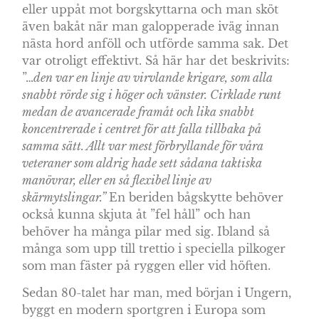
eller uppåt mot borgskyttarna och man sköt
även bakåt när man galopperade iväg innan
nästa hord anföll och utförde samma sak. Det
var otroligt effektivt. Så här har det beskrivits:
”…
den var en linje av virvlande krigare, som alla
snabbt rörde sig i höger och vänster. Cirklade runt
medan de avancerade framåt och lika snabbt
koncentrerade i centret för att falla tillbaka på
samma sätt. Allt var mest förbryllande för våra
veteraner som aldrig hade sett sådana taktiska
manövrar, eller en så flexibel linje av
skärmytslingar.”
En beriden bågskytte behöver
också kunna skjuta åt ”fel håll” och han
behöver ha många pilar med sig. Ibland så
många som upp till trettio i speciella pilkoger
som man fäster på ryggen eller vid höften.
Sedan 80-talet har man, med början i Ungern,
byggt en modern sportgren i Europa som