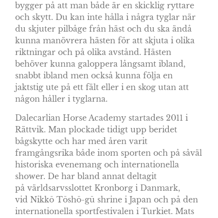
bygger på att man både är en skicklig ryttare
och skytt. Du kan inte hålla i några tyglar när
du skjuter pilbåge från häst och du ska ändå
kunna manövrera hästen för att skjuta i olika
riktningar och på olika avstånd. Hästen
behöver kunna galoppera långsamt ibland,
snabbt ibland men också kunna följa en
jaktstig ute på ett fält eller i en skog utan att
någon håller i tyglarna.
Dalecarlian Horse Academy startades 2011 i
Rättvik. Man plockade tidigt upp beridet
bågskytte och har med åren varit
framgångsrika både inom sporten och på såväl
historiska evenemang och internationella
shower. De har bland annat deltagit
på världsarvsslottet Kronborg i Danmark,
vid Nikkō Tōshō-gū shrine i Japan och på den
internationella sportfestivalen i Turkiet. Mats