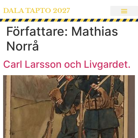
DALA TAPTO 2027
Författare:
Mathias
Norrå
Carl Larsson och Livgardet.