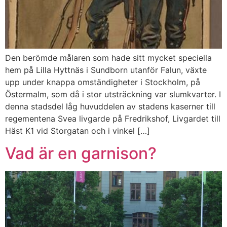
Den berömde målaren som hade sitt mycket speciella
hem på Lilla Hyttnäs i Sundborn utanför Falun, växte
upp under knappa omständigheter i Stockholm, på
Östermalm, som då i stor utsträckning var slumkvarter. I
denna stadsdel låg huvuddelen av stadens kaserner till
regementena Svea livgarde på Fredrikshof, Livgardet till
Häst K1 vid Storgatan och i vinkel […]
Vad är en garnison?